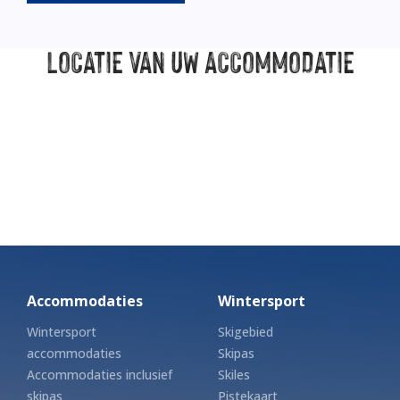
LOCATIE
VAN UW ACCOMMODATIE
Accommodaties
Wintersport
Wintersport
Skigebied
accommodaties
Skipas
Accommodaties inclusief
Skiles
skipas
Pistekaart