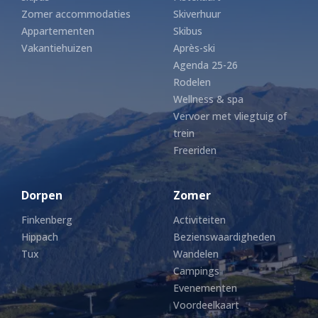
Zomer accommodaties
Skiverhuur
Appartementen
Skibus
Vakantiehuizen
Après-ski
Agenda 25-26
Rodelen
Wellness & spa
Vervoer met vliegtuig of
trein
Freeriden
Dorpen
Zomer
Finkenberg
Activiteiten
Hippach
Bezienswaardigheden
Tux
Wandelen
Campings
Evenementen
Voordeelkaart