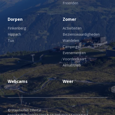
Freeriden
Dorpen
Zomer
Finkenberg
Activiteiten
Hippach
Bezienswaardigheden
Tux
Wandelen
Campings
Evenementen
Voordeelkaart
Almabtrieb
Webcams
Weer
© Mayrhofen Zillertal
PARTNERS
VOORWAARDEN EN PRIVACY STATEMENT