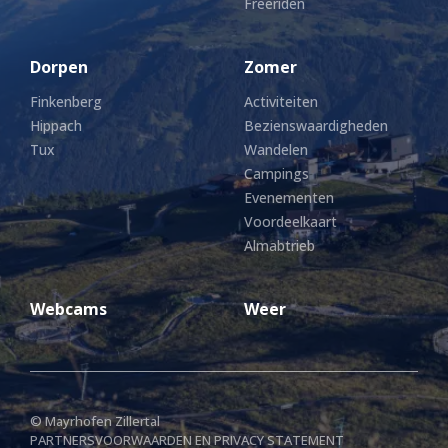
Freeriden
Dorpen
Zomer
Finkenberg
Activiteiten
Hippach
Bezienswaardigheden
Tux
Wandelen
Campings
Evenementen
Voordeelkaart
Almabtrieb
Webcams
Weer
© Mayrhofen Zillertal
PARTNERS
VOORWAARDEN EN PRIVACY STATEMENT